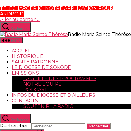
TELECHARGER ICI NOTRE APPLICATION POUR
ANDROID
Aller au contenu
Recherche
Radio Maria Sainte Thérèse
Menu
ACCUEIL
HISTORIQUE
SAINTE PATRONNE
LE DIOCESE DE SOKODE
EMISSIONS
LA GRILLE DES PROGRAMMES
NOTRE EQUIPE
PODCAST
INFOS DU DIOCESE ET D’AILLEURS
CONTACTS
SOUTENIR LA RADIO
Recherche
Rechercher :