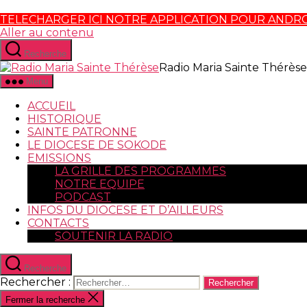
TELECHARGER ICI NOTRE APPLICATION POUR ANDR
Aller au contenu
Recherche
Radio Maria Sainte Thérèse
Menu
ACCUEIL
HISTORIQUE
SAINTE PATRONNE
LE DIOCESE DE SOKODE
EMISSIONS
LA GRILLE DES PROGRAMMES
NOTRE EQUIPE
PODCAST
INFOS DU DIOCESE ET D’AILLEURS
CONTACTS
SOUTENIR LA RADIO
Recherche
Rechercher :
Fermer la recherche