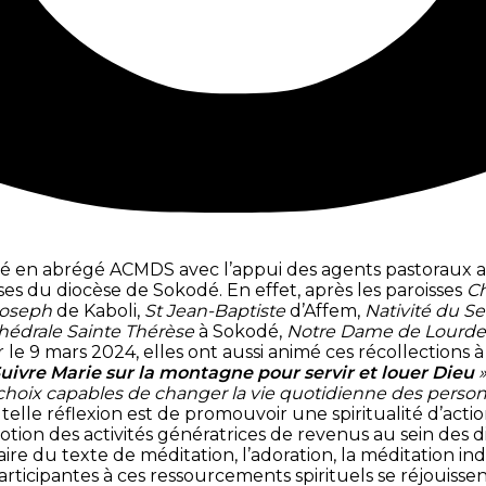
dé en abrégé ACMDS avec l’appui des agents pastoraux 
ses du diocèse de Sokodé. En effet, après les paroisses
C
 Joseph
de Kaboli,
St Jean-Baptiste
d’Affem,
Nativité du S
hédrale Sainte Thérèse
à Sokodé,
Notre Dame de Lourde
le 9 mars 2024, elles ont aussi animé ces récollections 
uivre Marie sur la montagne pour servir et louer Dieu
choix capables de changer la vie quotidienne des personne
ne telle réflexion est de promouvoir une spiritualité d’
otion des activités génératrices de revenus au sein des d
e du texte de méditation, l’adoration, la méditation indiv
articipantes à ces ressourcements spirituels se réjouis