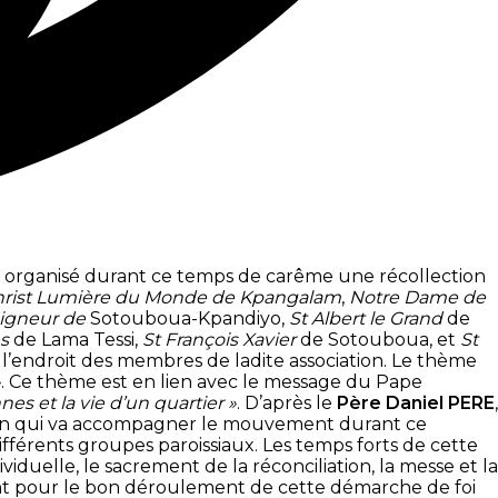
a organisé durant ce temps de carême une récollection
hrist Lumière du Monde de Kpangalam
,
Notre Dame de
eigneur de
Sotouboua-Kpandiyo,
St Albert le Grand
de
s
de Lama Tessi,
St François Xavier
de Sotouboua, et
St
à l’endroit des membres de ladite association. Le thème
»
. Ce thème est en lien avec le message du Pape
s et la vie d’un quartier »
. D’après le
Père Daniel PERE
,
action qui va accompagner le mouvement durant ce
ifférents groupes paroissiaux. Les temps forts de cette
iduelle, le sacrement de la réconciliation, la messe et la
sent pour le bon déroulement de cette démarche de foi