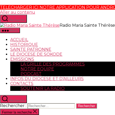
TELECHARGER ICI NOTRE APPLICATION POUR ANDR
Aller au contenu
Recherche
Radio Maria Sainte Thérèse
Menu
ACCUEIL
HISTORIQUE
SAINTE PATRONNE
LE DIOCESE DE SOKODE
EMISSIONS
LA GRILLE DES PROGRAMMES
NOTRE EQUIPE
PODCAST
INFOS DU DIOCESE ET D’AILLEURS
CONTACTS
SOUTENIR LA RADIO
Recherche
Rechercher :
Fermer la recherche