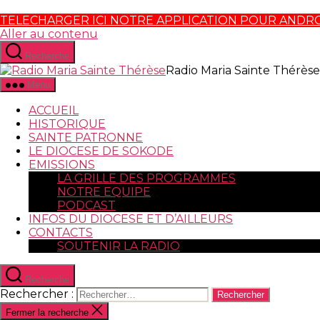
TELECHARGER ICI NOTRE APPLICATION POUR ANDR
Aller au contenu
Recherche
Radio Maria Sainte Thérèse
Menu
ACCUEIL
HISTORIQUE
SAINTE PATRONNE
LE DIOCESE DE SOKODE
EMISSIONS
LA GRILLE DES PROGRAMMES
NOTRE EQUIPE
PODCAST
INFOS DU DIOCESE ET D’AILLEURS
CONTACTS
SOUTENIR LA RADIO
Recherche
Rechercher :
Fermer la recherche