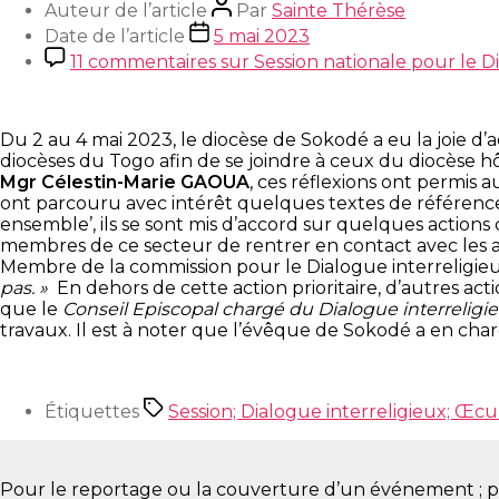
Auteur de l’article
Par
Sainte Thérèse
Date de l’article
5 mai 2023
11 commentaires
sur Session nationale pour le 
Du 2 au 4 mai 2023, le diocèse de Sokodé a eu la joie d’a
diocèses du Togo afin de se joindre à ceux du diocèse hô
Mgr Célestin-Marie GAOUA
, ces réflexions ont permis a
ont parcouru avec intérêt quelques textes de référence q
ensemble’, ils se sont mis d’accord sur quelques actions 
membres de ce secteur de rentrer en contact avec les a
Membre de la commission pour le Dialogue interreligie
pas. »
En dehors de cette action prioritaire, d’autres ac
que le
Conseil Episcopal chargé du Dialogue interreligi
travaux. Il est à noter que l’évêque de Sokodé a en ch
Étiquettes
Session; Dialogue interreligieux; Œ
Pour le reportage ou la couverture d’un événement ; pour 