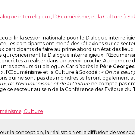
Dialogue interreligieux, l’Œcuménisme, et la Culture à S
ccueillir la session nationale pour le Dialogue interreli
te, les participants ont mené des réflexions sur ce sect
ux participants de faire au prime abord un état des lieux a
ui concernent le Dialogue interreligieux, l’Œcuménisme, 
concrètes à réaliser dans un avenir proche. Au nombre de 
utres acteurs du dialogue. Car d’après le
Père George
ux, l’Œcuménisme et la Culture à Sokodé :
« On ne peut 
tions qui ne sont pas des moindres se feront également a
eux, de l’Œcuménisme et de la Culture
ne compte pas crois
arge ce secteur au sein de la Conférence des Evêque du 
cuménisme; Culture
la conception, la réalisation et la diffusion de vos spot