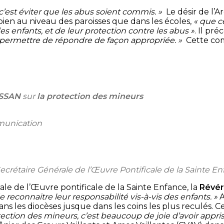
c’est éviter que les abus soient commis.
»
Le désir de l’
bien au niveau des paroisses que dans les écoles,
« que c
enfants, et de leur protection contre les abus »
. Il p
permettre de répondre de façon appropriée. »
Cette com
ISSAN
sur
la protection des mineurs
munication
Secrétaire Générale de l’Œuvre Pontificale de la Sainte E
ale de l’Œuvre pontificale de la Sainte Enfance, la
Révér
e reconnaitre leur responsabilité vis-à-vis des enfants. »
A
ns les diocèses jusque dans les coins les plus reculés. C
rotection des mineurs, c’est beaucoup de joie d’avoir appri