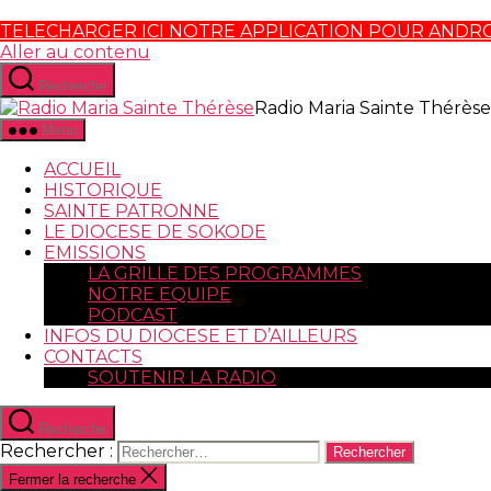
TELECHARGER ICI NOTRE APPLICATION POUR ANDR
Aller au contenu
Recherche
Radio Maria Sainte Thérèse
Menu
ACCUEIL
HISTORIQUE
SAINTE PATRONNE
LE DIOCESE DE SOKODE
EMISSIONS
LA GRILLE DES PROGRAMMES
NOTRE EQUIPE
PODCAST
INFOS DU DIOCESE ET D’AILLEURS
CONTACTS
SOUTENIR LA RADIO
Recherche
Rechercher :
Fermer la recherche