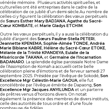
vénérée mémoire. Plusieurs activités spirituelles, et
culturelles ont été entreprises dans le cadre de la
célébration de ce jubilé d’un demi-siècle.Au nombre de
celles-ci y figurent la célébration des vœux perpétuels
de
Sœurs Esther Mary BADJANA
,
Agathe du Sacré-
Cœur KOMBATE
, et
Marie Gladys ETCHIM
.
Outre les vœux perpétuels, il y a aussi la célébration du
jubilé d’argent des
Sœurs Pauline-Stella PETERI
,
Jeannette KPENEMA
,
Sophie-Aimée TONDE
,
Andréa
Marie Bibiane KABRE
,
Hélène du Sacré-Cœur ETOKE
,
Mélanie de la Trinité
KPANDEYA
,
Eulalie de la
Miséricorde TAKANA
, et
Germaine de l’Incarnation
BADANARO
.
La splendide église paroissiale Notre Dame
de l’Assomption de Komah a accueilli cette belle
célébration pleine d’émotions et de ferveur samedi 27
septembre 2025. Présidée par l’évêque de Sokodé,
Son
Excellence Mgr Célestin-Marie GAOUA
, elle fut
concélébrée par l’évêque émérite de Dapaong,
Son
Excellence Mgr Jacques ANYILUNDA
et un parterre
de prêtres venus d’horizons divers. On notait
également la présence des membres de divers instituts,
celle des autorités de tous ordre et d’une foule
nombreuse de fidèles.