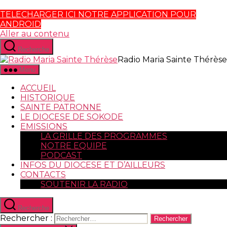
TELECHARGER ICI NOTRE APPLICATION POUR
ANDROID
Aller au contenu
Recherche
Radio Maria Sainte Thérèse
Menu
ACCUEIL
HISTORIQUE
SAINTE PATRONNE
LE DIOCESE DE SOKODE
EMISSIONS
LA GRILLE DES PROGRAMMES
NOTRE EQUIPE
PODCAST
INFOS DU DIOCESE ET D’AILLEURS
CONTACTS
SOUTENIR LA RADIO
Recherche
Rechercher :