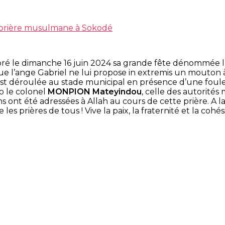
 prière musulmane à Sokodé
e dimanche 16 juin 2024 sa grande fête dénommée l’Aïd E
e l’ange Gabriel ne lui propose in extremis un mouton à
st déroulée au stade municipal en présence d’une foule
o le
colonel
MONPION Mateyindou
, celle des autorités
ons ont été adressées à Allah au cours de cette prière. A 
 les prières de tous ! Vive la paix, la fraternité et la coh