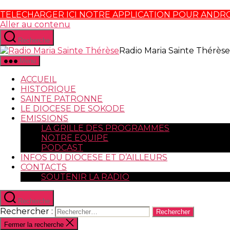
TELECHARGER ICI NOTRE APPLICATION POUR ANDR
Aller au contenu
Recherche
Radio Maria Sainte Thérèse
Menu
ACCUEIL
HISTORIQUE
SAINTE PATRONNE
LE DIOCESE DE SOKODE
EMISSIONS
LA GRILLE DES PROGRAMMES
NOTRE EQUIPE
PODCAST
INFOS DU DIOCESE ET D’AILLEURS
CONTACTS
SOUTENIR LA RADIO
Recherche
Rechercher :
Fermer la recherche