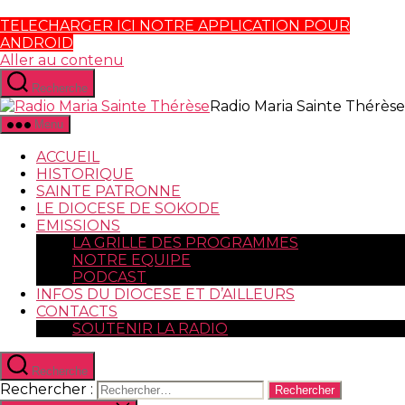
TELECHARGER ICI NOTRE APPLICATION POUR
ANDROID
Aller au contenu
Recherche
Radio Maria Sainte Thérèse
Menu
ACCUEIL
HISTORIQUE
SAINTE PATRONNE
LE DIOCESE DE SOKODE
EMISSIONS
LA GRILLE DES PROGRAMMES
NOTRE EQUIPE
PODCAST
INFOS DU DIOCESE ET D’AILLEURS
CONTACTS
SOUTENIR LA RADIO
Recherche
Rechercher :