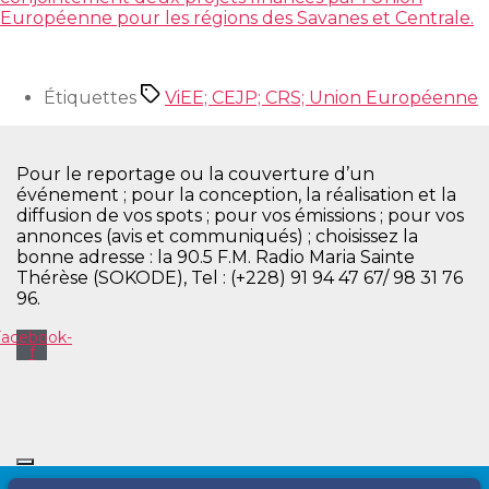
Européenne pour les régions des Savanes et Centrale.
Étiquettes
ViEE; CEJP; CRS; Union Européenne
Pour le reportage ou la couverture d’un
événement ; pour la conception, la réalisation et la
diffusion de vos spots ; pour vos émissions ; pour vos
annonces (avis et communiqués) ; choisissez la
bonne adresse : la 90.5 F.M. Radio Maria Sainte
Thérèse (SOKODE), Tel : (+228) 91 94 47 67/ 98 31 76
96.
Facebook-
f