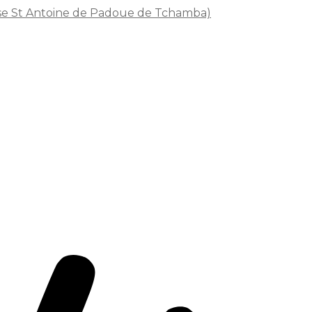
isse St Antoine de Padoue de Tchamba)