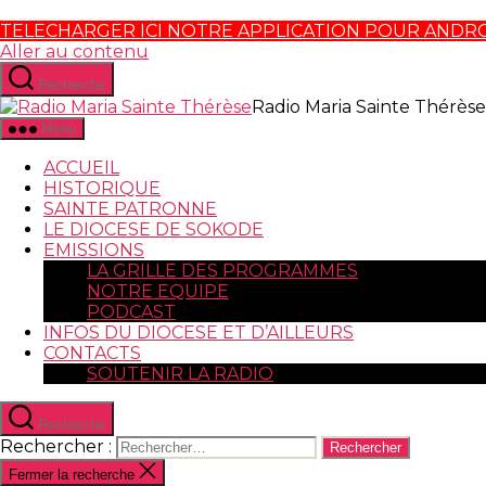
TELECHARGER ICI NOTRE APPLICATION POUR ANDR
Aller au contenu
Recherche
Radio Maria Sainte Thérèse
Menu
ACCUEIL
HISTORIQUE
SAINTE PATRONNE
LE DIOCESE DE SOKODE
EMISSIONS
LA GRILLE DES PROGRAMMES
NOTRE EQUIPE
PODCAST
INFOS DU DIOCESE ET D’AILLEURS
CONTACTS
SOUTENIR LA RADIO
Recherche
Rechercher :
Fermer la recherche