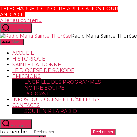
TELECHARGER ICI NOTRE APPLICATION POUR
ANDROID
Aller au contenu
Recherche
Radio Maria Sainte Thérèse
Menu
ACCUEIL
HISTORIQUE
SAINTE PATRONNE
LE DIOCESE DE SOKODE
EMISSIONS
LA GRILLE DES PROGRAMMES
NOTRE EQUIPE
PODCAST
INFOS DU DIOCESE ET D’AILLEURS
CONTACTS
SOUTENIR LA RADIO
Recherche
Rechercher :