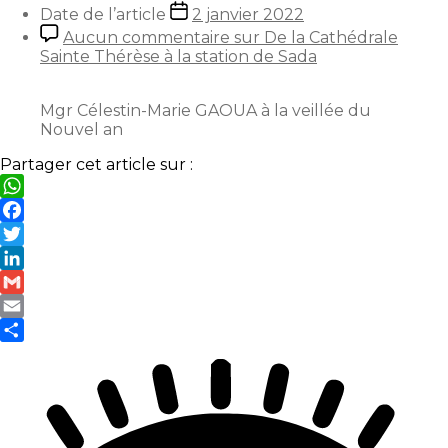
Date de l’article
2 janvier 2022
Aucun commentaire
sur De la Cathédrale
Sainte Thérèse à la station de Sada
Mgr Célestin-Marie GAOUA à la veillée du
Nouvel an
Partager cet article sur :
WhatsApp
Facebook
Twitter
LinkedIn
Gmail
Email
Partager