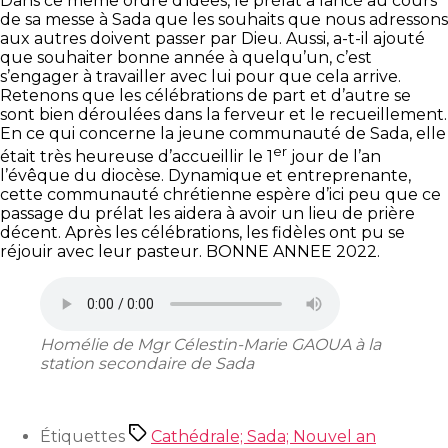
Dans ce même ordre d’idées, le prélat a lancé au cours
de sa messe à Sada que les souhaits que nous adressons
aux autres doivent passer par Dieu. Aussi, a-t-il ajouté
que souhaiter bonne année à quelqu’un, c’est
s’engager à travailler avec lui pour que cela arrive.
Retenons que les célébrations de part et d’autre se
sont bien déroulées dans la ferveur et le recueillement.
En ce qui concerne la jeune communauté de Sada, elle
er
était très heureuse d’accueillir le 1
jour de l’an
l’évêque du diocèse. Dynamique et entreprenante,
cette communauté chrétienne espère d’ici peu que ce
passage du prélat les aidera à avoir un lieu de prière
décent. Après les célébrations, les fidèles ont pu se
réjouir avec leur pasteur. BONNE ANNEE 2022.
Homélie de Mgr Célestin-Marie GAOUA à la
station secondaire de Sada
Étiquettes
Cathédrale; Sada; Nouvel an