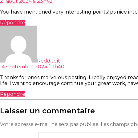
21 août 2024 à 23h42
You have mentioned very interesting points! ps nice inter
Répondre
Reddit
dit :
14 septembre 2024 à 1h40
Thanks for ones marvelous posting! I really enjoyed read
life. I want to encourage continue your great work, have
Répondre
Laisser un commentaire
Votre adresse e-mail ne sera pas publiée.
Les champs obl