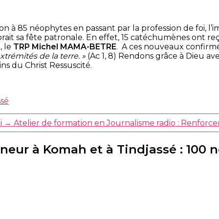
ion à 85 néophytes en passant par la profession de foi, l
brait sa fête patronale. En effet, 15 catéchumènes ont 
, le
TRP Michel MAMA-BETRE
. A ces nouveaux confirmé
trémités de la terre. »
(Ac 1, 8) Rendons grâce à Dieu ave
s du Christ Ressuscité.
ssé
i
→
Atelier de formation en Journalisme radio : Renfor
neur à Komah et à Tindjassé : 100 