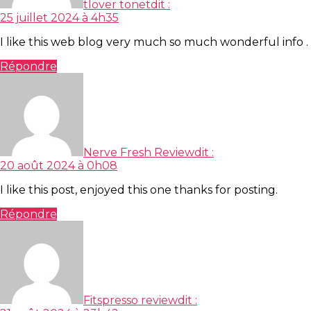
tlover tonet
dit :
25 juillet 2024 à 4h35
I like this web blog very much so much wonderful info .
Répondre
Nerve Fresh Review
dit :
20 août 2024 à 0h08
I like this post, enjoyed this one thanks for posting.
Répondre
Fitspresso review
dit :