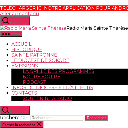
TELECHARGER ICI NOTRE APPLICATION POUR ANDR
Aller au contenu
Recherche
Radio Maria Sainte Thérèse
Menu
ACCUEIL
HISTORIQUE
SAINTE PATRONNE
LE DIOCESE DE SOKODE
EMISSIONS
LA GRILLE DES PROGRAMMES
NOTRE EQUIPE
PODCAST
INFOS DU DIOCESE ET D’AILLEURS
CONTACTS
SOUTENIR LA RADIO
Recherche
Rechercher :
Fermer la recherche