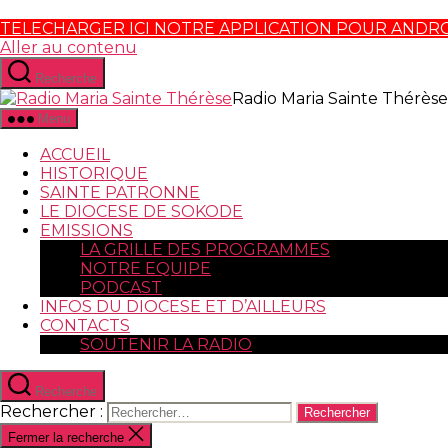
TELECHARGER ICI NOTRE APPLICATION POUR ANDR
Aller au contenu
Recherche
Radio Maria Sainte Thérèse
Menu
ACCUEIL
HISTORIQUE
SAINTE PATRONNE
LE DIOCESE DE SOKODE
EMISSIONS
LA GRILLE DES PROGRAMMES
NOTRE EQUIPE
PODCAST
INFOS DU DIOCESE ET D’AILLEURS
CONTACTS
SOUTENIR LA RADIO
Recherche
Rechercher :
Fermer la recherche