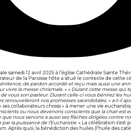
ale samedi 12 avril 2025 à l’église Cathédrale Sainte Th
trateur de la Paroisse hôte a situé le contexte de cette c
nitence, de pardon accordé et reçu mais aussi une année 
vivre la messe chrismale. » « Durant cette messe qui té
e vous son pasteur. Durant celle-ci vous bénirez les huil
s renouvelleront nos promesses sacerdotales. » a-t-il ajo
 « ses collaborateurs choisis » à mener une vie eucharisti
cients ou nous devenons conscients que la chair est en
e que nous servons a aussi ses flèches dirigées contre n
r par la puissance de l’Eucharistie
. » La célébration s’est
 Après quoi, la bénédiction des huiles (l’huile des cat