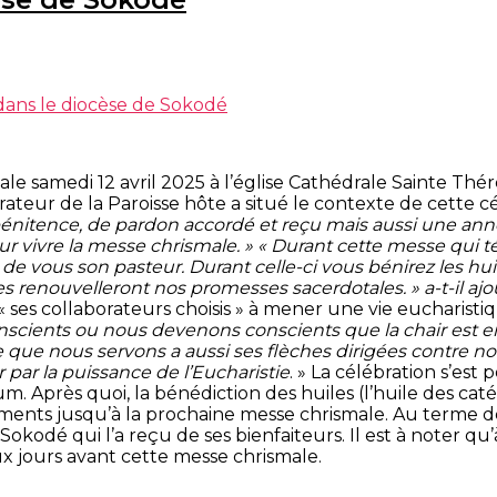
dans le diocèse de Sokodé
ale samedi 12 avril 2025 à l’église Cathédrale Sainte Th
trateur de la Paroisse hôte a situé le contexte de cette c
nitence, de pardon accordé et reçu mais aussi une année 
vivre la messe chrismale. » « Durant cette messe qui té
e vous son pasteur. Durant celle-ci vous bénirez les huil
s renouvelleront nos promesses sacerdotales. » a-t-il ajo
 « ses collaborateurs choisis » à mener une vie eucharisti
cients ou nous devenons conscients que la chair est en
e que nous servons a aussi ses flèches dirigées contre n
r par la puissance de l’Eucharistie
. » La célébration s’est
 Après quoi, la bénédiction des huiles (l’huile des cat
ements jusqu’à la prochaine messe chrismale. Au terme de
okodé qui l’a reçu de ses bienfaiteurs. Il est à noter qu
x jours avant cette messe chrismale.