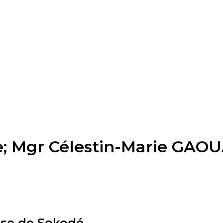
; Mgr Célestin-Marie GAOUA
èse de Sokodé