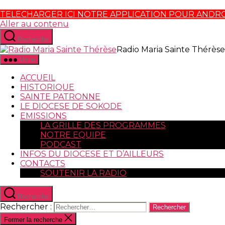
TELECHARGER ICI NOTRE APPLICATION POUR ANDR
Aller au contenu
Recherche
Radio Maria Sainte Thérèse
Menu
ACCUEIL
HISTORIQUE
SAINTE PATRONNE
LE DIOCESE DE SOKODE
EMISSIONS
LA GRILLE DES PROGRAMMES
NOTRE EQUIPE
PODCAST
INFOS DU DIOCESE ET D’AILLEURS
CONTACTS
SOUTENIR LA RADIO
Recherche
Rechercher :
Fermer la recherche