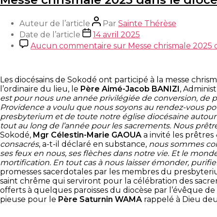
Auteur de l’article
Par
Sainte Thérèse
Date de l’article
14 avril 2025
Aucun commentaire
sur Messe chrismale 2025 
Les diocésains de Sokodé ont participé à la messe chrism
l’ordinaire du lieu, le
Père Aimé-Jacob BANIZI
, Adminis
est pour nous une année privilégiée de conversion, de pé
Providence a voulu que nous soyons au rendez-vous pour 
presbyterium et de toute notre église diocésaine autour d
tout au long de l’année pour les sacrements. Nous prêtre
Sokodé,
Mgr Célestin-Marie GAOUA
a invité les prêtres
consacrés
, a-t-il déclaré en substance,
nous sommes cons
ses feux en nous, ses flèches dans notre vie. Et le mond
mortification. En tout cas à nous laisser émonder, purifie
promesses sacerdotales par les membres du presbyterium.
saint chrême qui serviront pour la célébration des sacr
offerts à quelques paroisses du diocèse par l’évêque de S
pieuse pour le
Père Saturnin WAMA
rappelé à Dieu deu