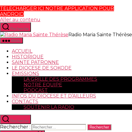
TELECHARGER ICI NOTRE APPLICATION POUR
ANDROID
Aller au contenu
Recherche
Radio Maria Sainte Thérèse
Menu
ACCUEIL
HISTORIQUE
SAINTE PATRONNE
LE DIOCESE DE SOKODE
EMISSIONS
LA GRILLE DES PROGRAMMES
NOTRE EQUIPE
PODCAST
INFOS DU DIOCESE ET D’AILLEURS
CONTACTS
SOUTENIR LA RADIO
Recherche
Rechercher :