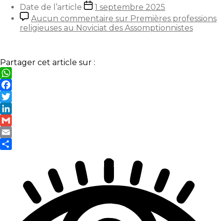
Date de l’article
1 septembre 2025
Aucun commentaire
sur Premières professions
religieuses au Noviciat des Assomptionnistes
Partager cet article sur :
WhatsApp
Facebook
Twitter
LinkedIn
Gmail
Email
Partager