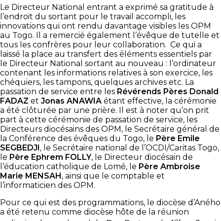
Le Directeur National entrant a exprimé sa gratitude à
l’endroit du sortant pour le travail accompli, les
innovations qui ont rendu davantage visibles les OPM
au Togo. Il a remercié également l’évêque de tutelle et
tous les confrères pour leur collaboration. Ce qui a
laissé la place au transfert des éléments essentiels par
le Directeur National sortant au nouveau : l’ordinateur
contenant les informations relatives à son exercice, les
chéquiers, les tampons, quelques archives etc. La
passation de service entre les
Révérends Pères
Donald
FADAZ
et
Jonas ANAWIA
étant effective, la cérémonie
a été clôturée par une prière. Il est à noter qu’on prit
part à cette cérémonie de passation de service, les
Directeurs diocésains des OPM, le Secrétaire général de
la Conférence des évêques du Togo, le
Père Emile
SEGBEDJI
, le Secrétaire national de l’OCDI/Caritas Togo,
le
Père Ephrem FOLLY
, le Directeur diocésain de
l’éducation catholique de Lomé, le
Père Ambroise
Marie MENSAH
, ainsi que le comptable et
l’informaticien des OPM.
Pour ce qui est des programmations, le diocèse d’Aného
a été retenu comme diocèse hôte de la réunion
er