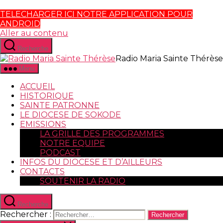
TELECHARGER ICI NOTRE APPLICATION POUR
ANDROID
Aller au contenu
Recherche
Radio Maria Sainte Thérèse
Menu
ACCUEIL
HISTORIQUE
SAINTE PATRONNE
LE DIOCESE DE SOKODE
EMISSIONS
LA GRILLE DES PROGRAMMES
NOTRE EQUIPE
PODCAST
INFOS DU DIOCESE ET D’AILLEURS
CONTACTS
SOUTENIR LA RADIO
Recherche
Rechercher :