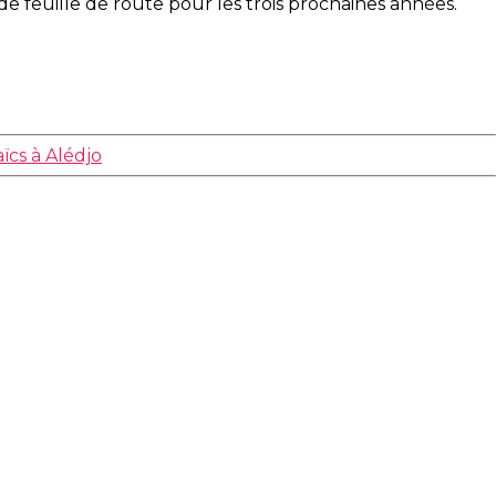
de feuille de route pour les trois prochaines années.
ïcs à Alédjo