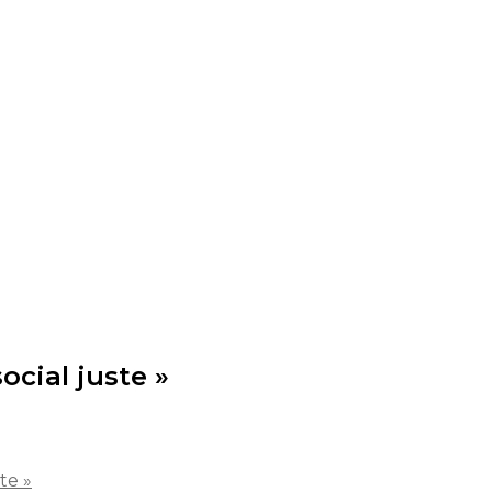
ocial juste »
te »