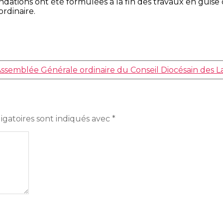
dations ont été formulées à la fin des travaux en guise 
rdinaire.
ssemblée Générale ordinaire du Conseil Diocésain des La
igatoires sont indiqués avec
*