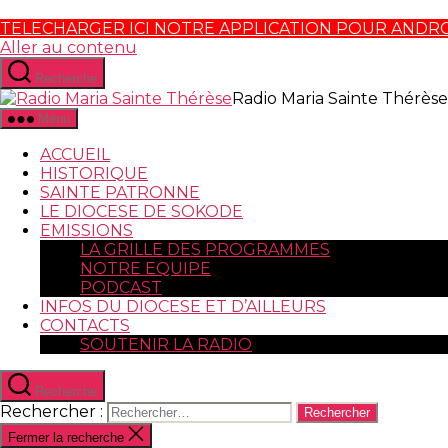
TELECHARGER ICI NOTRE APPLICATION POUR ANDR
Aller au contenu
Recherche
Radio Maria Sainte Thérèse
Menu
ACCUEIL
HISTORIQUE
SAINTE PATRONNE
LE DIOCESE DE SOKODE
EMISSIONS
LA GRILLE DES PROGRAMMES
NOTRE EQUIPE
PODCAST
INFOS DU DIOCESE ET D’AILLEURS
CONTACTS
SOUTENIR LA RADIO
Recherche
Rechercher :
Fermer la recherche