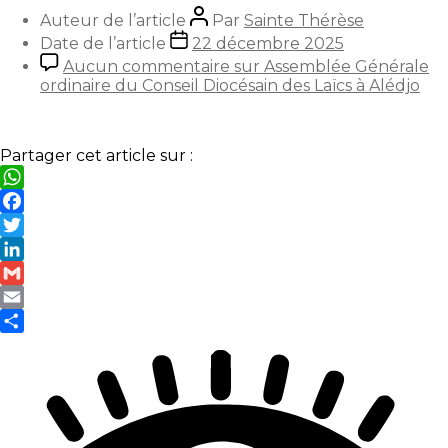
Auteur de l’article
Par
Sainte Thérèse
Date de l’article
22 décembre 2025
Aucun commentaire
sur Assemblée Générale
ordinaire du Conseil Diocésain des Laïcs à Alédjo
Partager cet article sur :
WhatsApp
Facebook
Twitter
LinkedIn
Gmail
Email
Partager