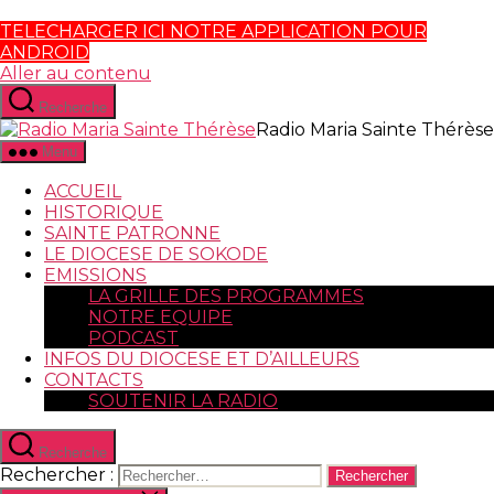
TELECHARGER ICI NOTRE APPLICATION POUR
ANDROID
Aller au contenu
Recherche
Radio Maria Sainte Thérèse
Menu
ACCUEIL
HISTORIQUE
SAINTE PATRONNE
LE DIOCESE DE SOKODE
EMISSIONS
LA GRILLE DES PROGRAMMES
NOTRE EQUIPE
PODCAST
INFOS DU DIOCESE ET D’AILLEURS
CONTACTS
SOUTENIR LA RADIO
Recherche
Rechercher :