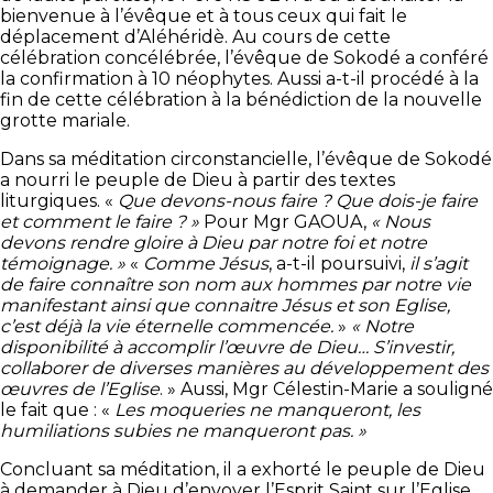
bienvenue à l’évêque et à tous ceux qui fait le
déplacement d’Aléhéridè. Au cours de cette
célébration concélébrée, l’évêque de Sokodé a conféré
la confirmation à 10 néophytes. Aussi a-t-il procédé à la
fin de cette célébration à la bénédiction de la nouvelle
grotte mariale.
Dans sa méditation circonstancielle, l’évêque de Sokodé
a nourri le peuple de Dieu à partir des textes
liturgiques. «
Que devons-nous faire ? Que dois-je faire
et comment le faire ? »
Pour Mgr GAOUA,
« Nous
devons rendre gloire à Dieu par notre foi et notre
témoignage. »
«
Comme Jésus
, a-t-il poursuivi,
il s’agit
de faire connaître son nom aux hommes par notre vie
manifestant ainsi que connaitre Jésus et son Eglise,
c’est déjà la vie éternelle commencée.
»
« Notre
disponibilité à accomplir l’œuvre de Dieu…
S’investir,
collaborer de diverses manières au développement des
œuvres de l’Eglise
. » Aussi, Mgr Célestin-Marie a souligné
le fait que : «
Les moqueries ne manqueront, les
humiliations subies ne manqueront pas. »
Concluant sa méditation, il a exhorté le peuple de Dieu
à demander à Dieu d’envoyer l’Esprit Saint sur l’Eglise,