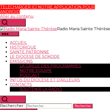
TELECHARGER ICI NOTRE APPLICATION POUR
ANDROID
Aller au contenu
Recherche
Radio Maria Sainte Thérèse
Menu
ACCUEIL
HISTORIQUE
SAINTE PATRONNE
LE DIOCESE DE SOKODE
EMISSIONS
LA GRILLE DES PROGRAMMES
NOTRE EQUIPE
PODCAST
INFOS DU DIOCESE ET D’AILLEURS
CONTACTS
SOUTENIR LA RADIO
Recherche
Rechercher :