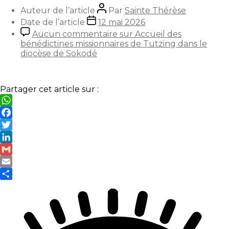
Auteur de l’article
Par
Sainte Thérèse
Date de l’article
12 mai 2026
Aucun commentaire
sur Accueil des
bénédictines missionnaires de Tutzing dans le
diocèse de Sokodé
Partager cet article sur :
WhatsApp
Facebook
Twitter
LinkedIn
Gmail
Email
Partager