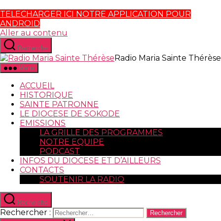
TELECHARGER ICI NOTRE APPLICATION POUR
ANDROID
Aller au contenu
Recherche
Radio Maria Sainte Thérèse
Menu
ACCUEIL
HISTORIQUE
SAINTE PATRONNE
LE DIOCESE DE SOKODE
EMISSIONS
LA GRILLE DES PROGRAMMES
NOTRE EQUIPE
PODCAST
INFOS DU DIOCESE ET D’AILLEURS
CONTACTS
SOUTENIR LA RADIO
Recherche
Rechercher :