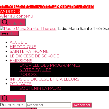
TELECHARGER ICI NOTRE APPLICATION POUR
ANDROID
Aller au contenu
Recherche
Radio Maria Sainte Thérèse
Menu
ACCUEIL
HISTORIQUE
SAINTE PATRONNE
LE DIOCESE DE SOKODE
EMISSIONS
LA GRILLE DES PROGRAMMES
NOTRE EQUIPE
PODCAST
INFOS DU DIOCESE ET D’AILLEURS
CONTACTS
SOUTENIR LA RADIO
Recherche
Rechercher :