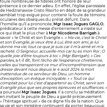
foule nombreuse de fidèles ont honoré de leur
présence à ce dernier adieu. En effet, l’église paroissiale
de Hedzranawoe Cristo Risorto en dépit de sa grandeur
semblait trop exiguë pour contenir la foule de témoins
oculaires des obsèques du prélat défunt. Dans
l’homélie qu’il a prononcée,
Mgr Isaac Jogues GAGLO
,
prédicateur à cette messe d’enterrement a insisté sur
ce qui était le plus cher à
Mgr Nicodème
Barrigah
à
savoir « le Christ et son Evangile ».
« Ma vie, c’est le Christ
et son Evangile, je veux être à Lui, être son ami, je lui
donne ma vie, tout ce que je suis car il m’a aimé et m’a
racheté. O Seigneur, accueille-moi car tu es mon Roi ; O
quelle joie d’être toujours à toi. » (Mgr Barrigah).
« Ces
paroles
, a-t-il dit,
font l’écho de l’espérance chrétienne,
celles qui transpercent ce mur d’incompréhension que
dresse devant nous depuis le 4 août 2024 la mort
inattendue de ce serviteur de Dieu, un homme
d’exception, un évêque incroyable. » « Tout ce qui
comptait pour lui c’est d’appartenir au Christ, servir son
Evangile plus que ses propres épreuves et souffrances. »
a poursuivi
Mgr Isaac Jogues
. Il a conclu sa méditation
en invitant le peuple de Dieu a gardé précieusement
« l’héritage spirituel » de ce digne fils de la nation. Que
sa vie et son ministère continuent de porter beaucoup