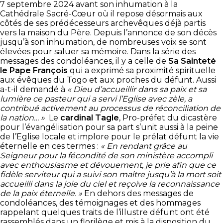
7 septembre 2024 avant son inhumation à la
Cathédrale Sacré-Cœur où il repose désormais aux
côtés de ses prédécesseurs archevêques déjà partis
vers la maison du Père. Depuis l’annonce de son décès
jusqu’à son inhumation, de nombreuses voix se sont
élevées pour saluer sa mémoire. Dans la série des
messages des condoléances, il y a celle de
Sa Sainteté
le Pape François
qui a exprimé sa proximité spirituelle
aux évêques du Togo et aux proches du défunt. Aussi
a-t-il demandé à
« Dieu d’accueillir dans sa paix et sa
lumière ce pasteur qui a servi l’Eglise avec zèle, a
contribué activement au processus de réconciliation de
la nation… »
Le
cardinal Tagle
, Pro-préfet du dicastère
pour l’évangélisation pour sa part s’unit aussi à la peine
de l’Eglise locale et implore pour le prélat défunt la vie
éternelle en ces termes :
« En rendant grâce au
Seigneur pour la fécondité de son ministère accompli
avec enthousiasme et dévouement, je prie afin que ce
fidèle serviteur qui a suivi son maître jusqu’à la mort soit
accueilli dans la joie du ciel et reçoive la reconnaissance
de la paix éternelle. »
En dehors des messages de
condoléances, des témoignages et des hommages
rappelant quelques traits de l’illustre défunt ont été
rassemblés dans un florilège et mis à la disposition du