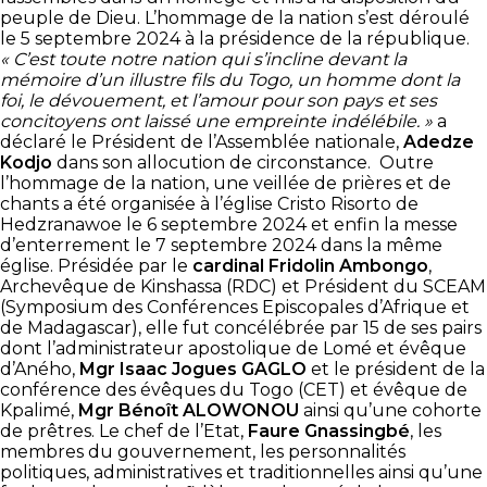
peuple de Dieu. L’hommage de la nation s’est déroulé
le 5 septembre 2024 à la présidence de la république.
« C’est toute notre nation qui s’incline devant la
mémoire d’un illustre fils du Togo, un homme dont la
foi, le dévouement, et l’amour pour son pays et ses
concitoyens ont laissé une empreinte indélébile. »
a
déclaré le Président de l’Assemblée nationale,
Adedze
Kodjo
dans son allocution de circonstance. Outre
l’hommage de la nation, une veillée de prières et de
chants a été organisée à l’église Cristo Risorto de
Hedzranawoe le 6 septembre 2024 et enfin la messe
d’enterrement le 7 septembre 2024 dans la même
église. Présidée par le
cardinal Fridolin Ambongo
,
Archevêque de Kinshassa (RDC) et Président du SCEAM
(Symposium des Conférences Episcopales d’Afrique et
de Madagascar), elle fut concélébrée par 15 de ses pairs
dont l’administrateur apostolique de Lomé et évêque
d’Aného,
Mgr Isaac Jogues GAGLO
et le président de la
conférence des évêques du Togo (CET) et évêque de
Kpalimé,
Mgr Bénoît ALOWONOU
ainsi qu’une cohorte
de prêtres. Le chef de l’Etat,
Faure Gnassingbé
, les
membres du gouvernement, les personnalités
politiques, administratives et traditionnelles ainsi qu’une