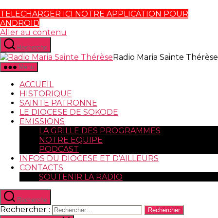
TELECHARGER ICI NOTRE APPLICATION POUR
ANDROID
Aller au contenu
Recherche
Radio Maria Sainte Thérèse
Menu
ACCUEIL
HISTORIQUE
SAINTE PATRONNE
LE DIOCESE DE SOKODE
EMISSIONS
LA GRILLE DES PROGRAMMES
NOTRE EQUIPE
PODCAST
INFOS DU DIOCESE ET D’AILLEURS
CONTACTS
SOUTENIR LA RADIO
Recherche
Rechercher :