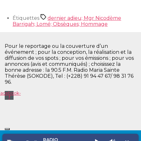
Étiquettes
dernier adieu; Mgr Nicodème
Barrigah; Lomé; Obsèques; Hommage
Pour le reportage ou la couverture d’un
événement ; pour la conception, la réalisation et la
diffusion de vos spots ; pour vos émissions ; pour vos
annonces (avis et communiqués) ; choisissez la
bonne adresse : la 90.5 F.M. Radio Maria Sainte
Thérèse (SOKODE), Tel : (+228) 91 94 47 67/ 98 31 76
96.
Facebook-
f
RADIO