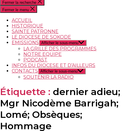
Fermer la recherche
Fermer le menu
ACCUEIL
HISTORIQUE
SAINTE PATRONNE
LE DIOCESE DE SOKODE
EMISSIONS
Afficher le sous-menu
LA GRILLE DES PROGRAMMES
NOTRE EQUIPE
PODCAST
INFOS DU DIOCESE ET D’AILLEURS
CONTACTS
Afficher le sous-menu
SOUTENIR LA RADIO
Étiquette :
dernier adieu;
Mgr Nicodème Barrigah;
Lomé; Obsèques;
Hommage