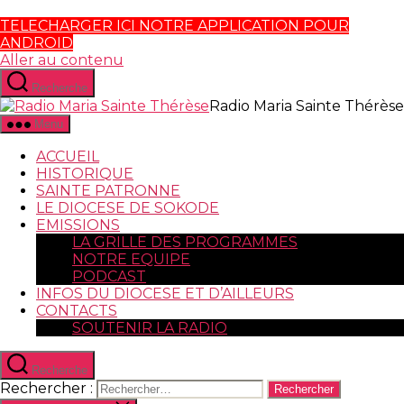
TELECHARGER ICI NOTRE APPLICATION POUR
ANDROID
Aller au contenu
Recherche
Radio Maria Sainte Thérèse
Menu
ACCUEIL
HISTORIQUE
SAINTE PATRONNE
LE DIOCESE DE SOKODE
EMISSIONS
LA GRILLE DES PROGRAMMES
NOTRE EQUIPE
PODCAST
INFOS DU DIOCESE ET D’AILLEURS
CONTACTS
SOUTENIR LA RADIO
Recherche
Rechercher :