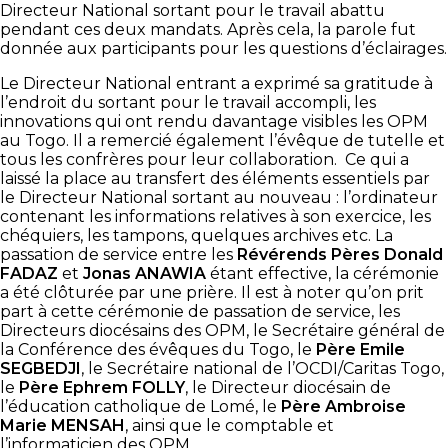
Directeur National sortant pour le travail abattu
pendant ces deux mandats. Après cela, la parole fut
donnée aux participants pour les questions d’éclairages.
Le Directeur National entrant a exprimé sa gratitude à
l’endroit du sortant pour le travail accompli, les
innovations qui ont rendu davantage visibles les OPM
au Togo. Il a remercié également l’évêque de tutelle et
tous les confrères pour leur collaboration. Ce qui a
laissé la place au transfert des éléments essentiels par
le Directeur National sortant au nouveau : l’ordinateur
contenant les informations relatives à son exercice, les
chéquiers, les tampons, quelques archives etc. La
passation de service entre les
Révérends Pères
Donald
FADAZ
et
Jonas ANAWIA
étant effective, la cérémonie
a été clôturée par une prière. Il est à noter qu’on prit
part à cette cérémonie de passation de service, les
Directeurs diocésains des OPM, le Secrétaire général de
la Conférence des évêques du Togo, le
Père Emile
SEGBEDJI
, le Secrétaire national de l’OCDI/Caritas Togo,
le
Père Ephrem FOLLY
, le Directeur diocésain de
l’éducation catholique de Lomé, le
Père Ambroise
Marie MENSAH
, ainsi que le comptable et
l’informaticien des OPM.