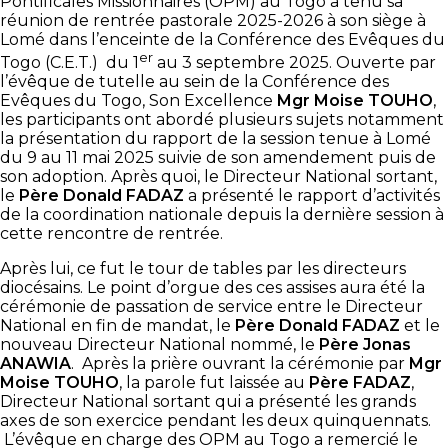
Pontificales Missionnaires (OPM) au Togo a tenu sa
réunion de rentrée pastorale 2025-2026 à son siège à
Lomé dans l’enceinte de la Conférence des Evêques du
er
Togo (C.E.T.) du 1
au 3 septembre 2025. Ouverte par
l’évêque de tutelle au sein de la Conférence des
Evêques du Togo, Son Excellence
Mgr Moise TOUHO
,
les participants ont abordé plusieurs sujets notamment
la présentation du rapport de la session tenue à Lomé
du 9 au 11 mai 2025 suivie de son amendement puis de
son adoption. Après quoi, le Directeur National sortant,
le
Père Donald FADAZ
a présenté le rapport d’activités
de la coordination nationale depuis la dernière session à
cette rencontre de rentrée.
Après lui, ce fut le tour de tables par les directeurs
diocésains. Le point d’orgue des ces assises aura été la
cérémonie de passation de service entre le Directeur
National en fin de mandat, le
Père Donald FADAZ
et le
nouveau Directeur National nommé, le
Père Jonas
ANAWIA
. Après la prière ouvrant la cérémonie par
Mgr
Moise TOUHO
, la parole fut laissée au
Père FADAZ
,
Directeur National sortant qui a présenté les grands
axes de son exercice pendant les deux quinquennats.
L’évêque en charge des OPM au Togo a remercié le