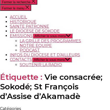
Fermer la recherche
Fermer le menu
ACCUEIL
HISTORIQUE
SAINTE PATRONNE
LE DIOCESE DE SOKODE
EMISSIONS
Afficher le sous-menu
LA GRILLE DES PROGRAMMES
NOTRE EQUIPE
PODCAST
INFOS DU DIOCESE ET D’AILLEURS
CONTACTS
Afficher le sous-menu
SOUTENIR LA RADIO
Étiquette :
Vie consacrée;
Sokodé; St François
d’Assise d’Akamadè
Catégories