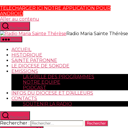
TELECHARGER ICI NOTRE APPLICATION POUR
ANDROID
Aller au contenu
Recherche
Radio Maria Sainte Thérèse
Menu
ACCUEIL
HISTORIQUE
SAINTE PATRONNE
LE DIOCESE DE SOKODE
EMISSIONS
LA GRILLE DES PROGRAMMES
NOTRE EQUIPE
PODCAST
INFOS DU DIOCESE ET D’AILLEURS
CONTACTS
SOUTENIR LA RADIO
Recherche
Rechercher :