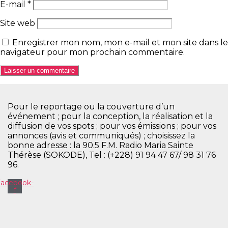
E-mail
*
Site web
Enregistrer mon nom, mon e-mail et mon site dans le
navigateur pour mon prochain commentaire.
Pour le reportage ou la couverture d’un
événement ; pour la conception, la réalisation et la
diffusion de vos spots ; pour vos émissions ; pour vos
annonces (avis et communiqués) ; choisissez la
bonne adresse : la 90.5 F.M. Radio Maria Sainte
Thérèse (SOKODE), Tel : (+228) 91 94 47 67/ 98 31 76
96.
Facebook-
f