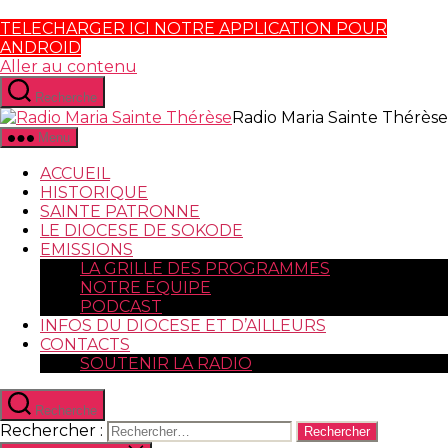
TELECHARGER ICI NOTRE APPLICATION POUR
ANDROID
Aller au contenu
Recherche
Radio Maria Sainte Thérèse
Menu
ACCUEIL
HISTORIQUE
SAINTE PATRONNE
LE DIOCESE DE SOKODE
EMISSIONS
LA GRILLE DES PROGRAMMES
NOTRE EQUIPE
PODCAST
INFOS DU DIOCESE ET D’AILLEURS
CONTACTS
SOUTENIR LA RADIO
Recherche
Rechercher :