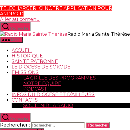
TELECHARGER ICI NOTRE APPLICATION POUR
ANDROID
Aller au contenu
Recherche
Radio Maria Sainte Thérèse
Menu
ACCUEIL
HISTORIQUE
SAINTE PATRONNE
LE DIOCESE DE SOKODE
EMISSIONS
LA GRILLE DES PROGRAMMES
NOTRE EQUIPE
PODCAST
INFOS DU DIOCESE ET D’AILLEURS
CONTACTS
SOUTENIR LA RADIO
Recherche
Rechercher :